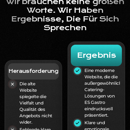
Wir brauchen keine großen
Worte. Wir Haben
Ergebnisse, Die Für Sich
Sprechen
Ergebnis
Eine moderne
Herausforderung
Website, die die
außergewöhnlichen
Die alte
Catering-
Website
Lösungen von
spiegelte die
ES Gastro
Vielfalt und
eindrucksvoll
Qualität des
präsentiert.
Angebots nicht
wider.
Klare und
emotionale
Fehlende klare