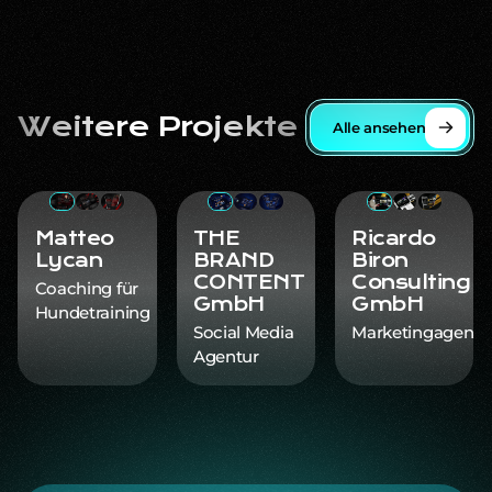
Weitere Projekte
Alle ansehen
Matteo Lycan
THE BRAND CONTENT GmbH
Ricardo Biron Con
Matteo
THE
Ricardo
Lycan
BRAND
Biron
CONTENT
Consulting
Coaching für
GmbH
GmbH
Hundetraining
Social Media
Marketingagentu
Agentur