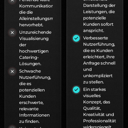
Darstellung der
Kommunikation,
Leistungen, die
die die
potenzielle
Alleinstellungsmerkmale
Kunden sofort
hervorhebt.
anspricht.
Unzureichende
Verbesserte
Visualisierung
Nutzerführung,
der
die es Kunden
hochwertigen
erleichtert, ihre
Catering-
Anfrage schnell
Lösungen.
und
Schwache
unkompliziert
Nutzerführung,
zu stellen.
die es
Ein starkes
potenziellen
visuelles
Kunden
Konzept, das
erschwerte,
Qualität,
relevante
Kreativität und
Informationen
Professionalität
zu finden.
widerspiegelt.