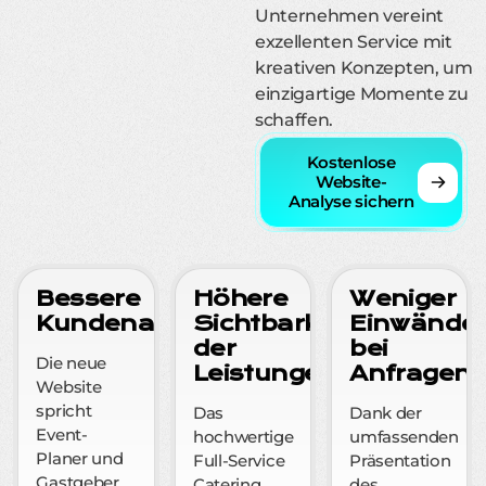
Unternehmen vereint
exzellenten Service mit
kreativen Konzepten, um
einzigartige Momente zu
schaffen.
Kostenlose
Website-
Analyse sichern
Bessere
Höhere
Weniger
Kundenansprache
Sichtbarkeit
.
Einwände
der
bei
Die neue
Leistungen
.
Anfragen
.
Website
spricht
Das
Dank der
Event-
hochwertige
umfassenden
Planer und
Full-Service
Präsentation
Gastgeber
Catering
des