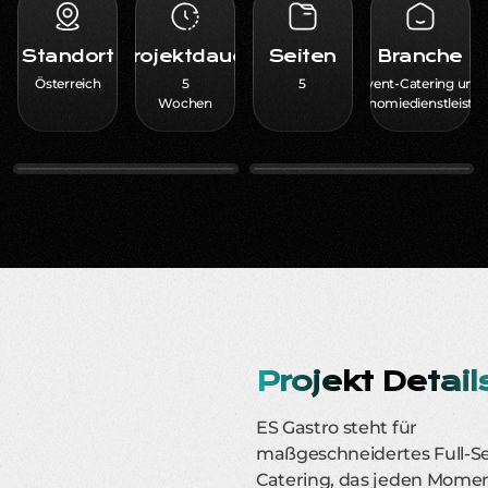
Standort
Projektdauer
Seiten
Branche
Österreich
5
5
Event-Catering und
Wochen
Gastronomiedienstleistu
Projekt Detail
ES Gastro steht für
maßgeschneidertes Full-Se
Catering, das jeden Momen