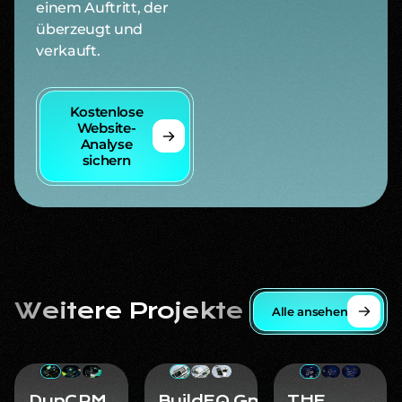
einem Auftritt, der
überzeugt und
verkauft.
Kostenlose
Website-
Analyse
sichern
Weitere Projekte
Alle ansehen
DynCRM GmbH
BuildEQ Gmbh
THE BRAND CONT
DynCRM
BuildEQ Gmbh
THE