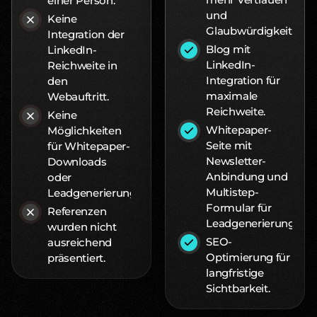
einer Person.
und
Keine
Glaubwürdigkeit.
Integration der
Blog mit
LinkedIn-
LinkedIn-
Reichweite in
Integration für
den
maximale
Webauftritt.
Reichweite.
Keine
Whitepaper-
Möglichkeiten
Seite mit
für Whitepaper-
Newsletter-
Downloads
Anbindung und
oder
Multistep-
Leadgenerierung.
Formular für
Referenzen
Leadgenerierung.
wurden nicht
SEO-
ausreichend
Optimierung für
präsentiert.
langfristige
Sichtbarkeit.