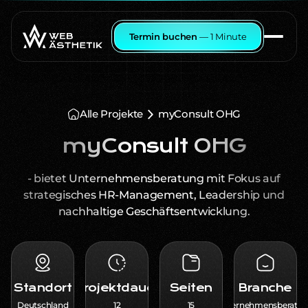
Termin buchen
— 1 Minute
Alle Projekte
myConsult OHG
myConsult OHG
- bietet Unternehmensberatung mit Fokus auf
strategisches HR-Management, Leadership und
nachhaltige Geschäftsentwicklung.
Standort
Projektdauer
Seiten
Branche
Deutschland
12
15
Unternehmensberatu