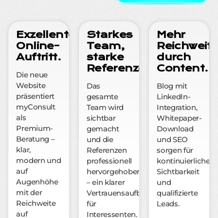
Exzellenter
Starkes
Mehr
Online-
Team,
Reichweit
Auftritt.
starke
durch
Referenzen.
Content.
Die neue
Website
Das
Blog mit
präsentiert
gesamte
LinkedIn-
myConsult
Team wird
Integration,
als
sichtbar
Whitepaper-
Premium-
gemacht
Download
Beratung –
und die
und SEO
klar,
Referenzen
sorgen für
modern und
professionell
kontinuierliche
auf
hervorgehoben
Sichtbarkeit
Augenhöhe
– ein klarer
und
mit der
Vertrauensaufbau
qualifizierte
Reichweite
für
Leads.
auf
Interessenten.